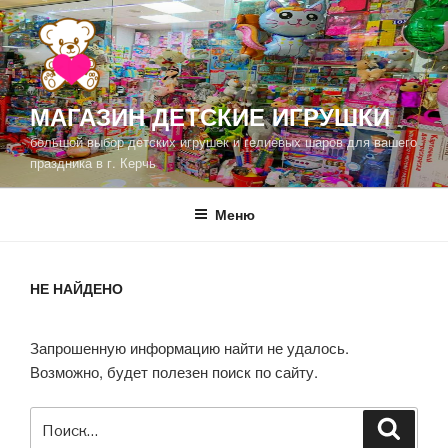
Перейти
к
содержимому
МАГАЗИН ДЕТСКИЕ ИГРУШКИ
большой выбор детских игрушек и гелиевых шаров для вашего
праздника в г. Керчь
Меню
НЕ НАЙДЕНО
Запрошенную информацию найти не удалось.
Возможно, будет полезен поиск по сайту.
Искать:
Поиск