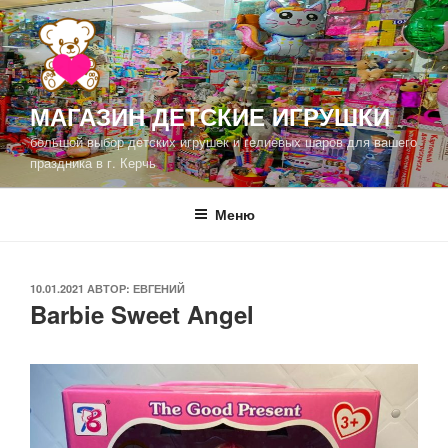
Перейти
к
содержимому
МАГАЗИН ДЕТСКИЕ ИГРУШКИ
большой выбор детских игрушек и гелиевых шаров для вашего
праздника в г. Керчь
Меню
ОПУБЛИКОВАНО
10.01.2021
АВТОР:
ЕВГЕНИЙ
Barbie Sweet Angel