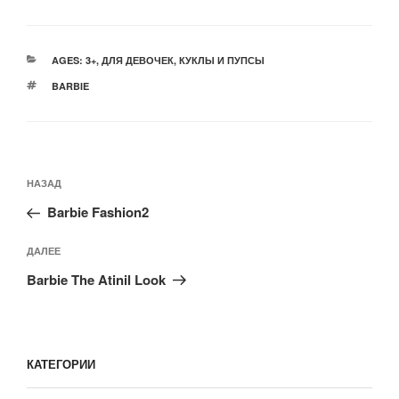
РУБРИКИ
AGES: 3+
,
ДЛЯ ДЕВОЧЕК
,
КУКЛЫ И ПУПСЫ
МЕТКИ
BARBIE
Навигация
Предыдущая
НАЗАД
по
запись:
записям
Barbie Fashion2
Следующая
ДАЛЕЕ
запись
Barbie The Atinil Look
КАТЕГОРИИ