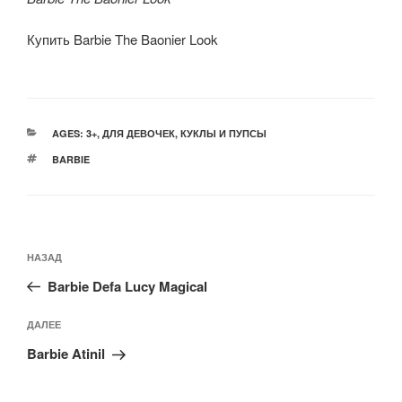
Купить Barbie The Baonier Look
РУБРИКИ
AGES: 3+
,
ДЛЯ ДЕВОЧЕК
,
КУКЛЫ И ПУПСЫ
МЕТКИ
BARBIE
Навигация
Предыдущая
НАЗАД
по
запись:
записям
Barbie Defa Lucy Magical
Следующая
ДАЛЕЕ
запись
Barbie Atinil